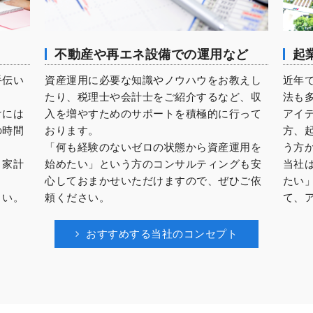
起
不動産や再エネ設備での運用など
手伝い
近年
資産運用に必要な知識やノウハウをお教えし
法も
たり、税理士や会計士をご紹介するなど、収
けには
アイ
入を増やすためのサポートを積極的に行って
の時間
方、
おります。
う方
「何も経験のないゼロの状態から資産運用を
、家計
当社
始めたい」という方のコンサルティングも安
たい
心しておまかせいただけますので、ぜひご依
さい。
て、
頼ください。
おすすめする当社のコンセプト