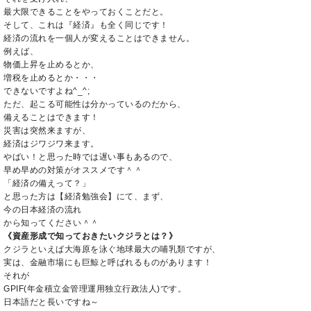
最大限できることをやっておくことだと。
そして、これは『経済』も全く同じです！
経済の流れを一個人が変えることはできません。
例えば、
物価上昇を止めるとか、
増税を止めるとか・・・
できないですよね^_^;
ただ、起こる可能性は分かっているのだから、
備えることはできます！
災害は突然来ますが、
経済はジワジワ来ます。
やばい！と思った時では遅い事もあるので、
早め早めの対策がオススメです＾＾
「経済の備えって？」
と思った方は【経済勉強会】にて、まず、
今の日本経済の流れ
から知ってください＾＾
《資産形成で知っておきたいクジラとは？》
クジラといえば大海原を泳ぐ地球最大の哺乳類ですが、
実は、金融市場にも巨鯨と呼ばれるものがあります！
それが
GPIF(年金積立金管理運用独立行政法人)です。
日本語だと長いですね～