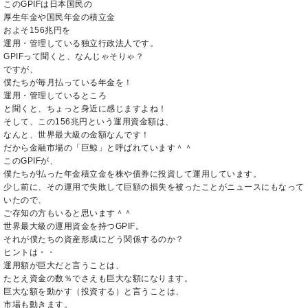
このGPIFは日本国民の
厚生年金や国民年金の積立金
およそ156兆円を
運用・管理している独立行政法人です。
GPIFって聞くと、なんじゃそりゃ？
ですが、
僕たちが毎月払っている年金を！
運用・管理しているところ
と聞くと、ちょっと身近に感じますよね！
そして、この156兆円という運用資金額は、
なんと、世界最大級の金額なんです！
だから金融市場の「巨鯨」と呼ばれています＾＾
このGPIFが、
僕たちが払った年金積立金を株や債券に投資して運用しています。
少し前に、その運用で失敗して巨額の損失を被ったことがニュースにもなって
いたので、
ご存知の方もいると思います＾＾
世界最大級の運用資金を持つGPIF。
それが僕たちの資産形成にどう関係するのか？
ヒントは・・
運用額が巨大だと言うことは、
たとえ資金の数％でさえも巨大な額になります。
巨大な額を動かす（投資する）と言うことは、
市場も動きます。