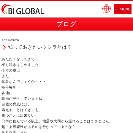
Pow
ered
ブログ
by
2021/03/26
知っておきたいクジラとは？
あたたくなってきて
桜も咲きはじめました
今年の夏は
また
猛暑なんでしょうか・・・
毎年毎年
各地に
豪雨が発生していますね
自然の脅威には、
備えることはできても、
勝つことは出来ない
日本に住んでいる以上、地震や大雨から逃れることはできません。
起こる可能性があるのは分かっているのなら、
それを受け入れ、