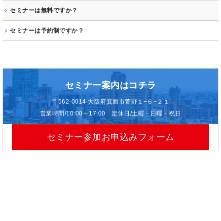
てセミナーを行っておりますので、ご都合に合わせてご参加くださ
大阪で副業をサポートする当社のセミナーは、初心者の方でもわかり
セミナーは無料ですか？
い。
やすいものになっており、どなたでもご参加いただけます。
無料のセミナーもあれば、有料のセミナーもございます。
セミナーは予約制ですか？
はい、予約制となっております。
セミナー参加お申込みフォームよりご予約いただけますようお願いい
たします。
セミナー案内はコチラ
〒562-0014
大阪府箕面市萱野１−６−２１
営業時間/10:00～17:00 定休日/土曜・日曜・祝日
セミナー参加お申込みフォーム