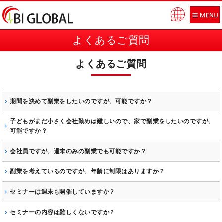
Pow
ered
よくあるご質問
by
よくあるご質問
期間を決めて副業をしたいのですが、可能ですか？
はい、可能です。
子どもがまだ小さく会社勤めは難しいので、家で副業をしたいのですが、
詳しくは大阪で副業をサポートする当社にお問い合わせください。
可能ですか？
はい、可能です。
会社員ですが、週末のみの副業でも可能ですか？
はい、可能です。
副業を考えているのですが、年齢に制限はありますか？
いいえ、制限はございません。
セミナーは週末も開催していますか？
年齢・性別・職歴問わず、どなたでもご参加いただけます。
はい、週末も開催しております。
セミナーの内容は難しくないですか？
大阪で副業を支援する当社では、同じ内容で平日と週末の2回にわたっ