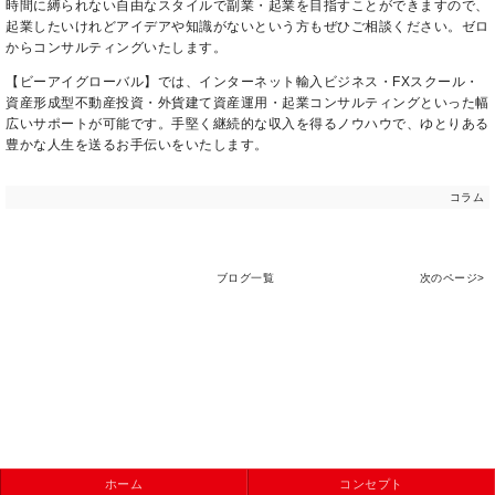
時間に縛られない自由なスタイルで副業・起業を目指すことができますので、
起業したいけれどアイデアや知識がないという方もぜひご相談ください。ゼロ
からコンサルティングいたします。
【ビーアイグローバル】では、インターネット輸入ビジネス・FXスクール・
資産形成型不動産投資・外貨建て資産運用・起業コンサルティングといった幅
広いサポートが可能です。手堅く継続的な収入を得るノウハウで、ゆとりある
豊かな人生を送るお手伝いをいたします。
コラム
ブログ一覧
次のページ>
ホーム
コンセプト