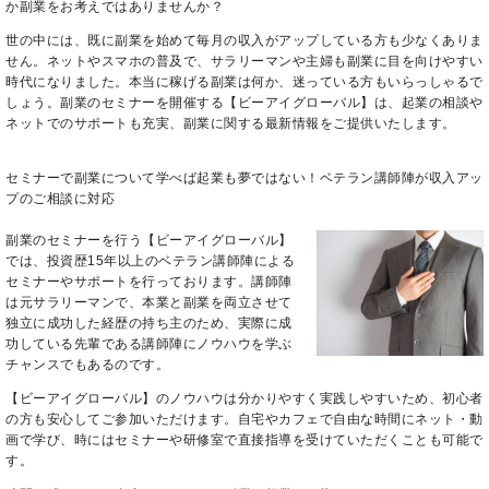
か副業をお考えではありませんか？
世の中には、既に副業を始めて毎月の収入がアップしている方も少なくありま
せん。
ネット
やスマホの普及で、サラリーマンや主婦も副業に目を向けやすい
時代になりました。本当に稼げる副業は何か、迷っている方もいらっしゃるで
しょう。副業のセミナーを開催する【ビーアイグローバル】は、
起業
の
相談
や
ネットでのサポートも充実、副業に関する最新情報をご提供いたします。
セミナーで副業について学べば起業も夢ではない！ベテラン講師陣が収入アッ
プのご相談に対応
副業のセミナーを行う【ビーアイグローバル】
では、投資歴15年以上のベテラン講師陣による
セミナーやサポートを行っております。講師陣
は元サラリーマンで、本業と副業を両立させて
独立に成功した経歴の持ち主のため、実際に成
功している先輩である講師陣にノウハウを学ぶ
チャンスでもあるのです。
【ビーアイグローバル】のノウハウは分かりやすく実践しやすいため、初心者
の方も安心してご参加いただけます。自宅やカフェで自由な時間にネット・動
画で学び、時にはセミナーや研修室で直接指導を受けていただくことも可能で
す。