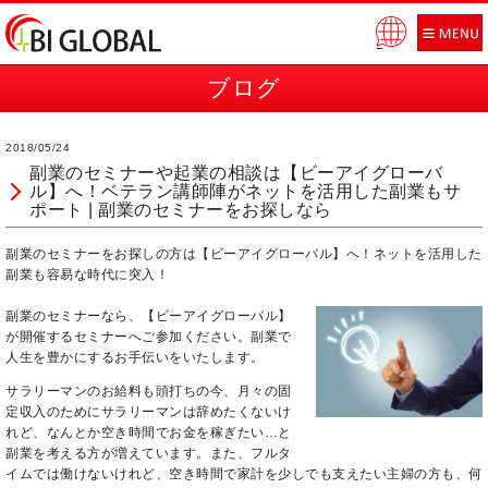
Pow
ered
ブログ
by
2018/05/24
副業のセミナーや起業の相談は【ビーアイグローバ
ル】へ！ベテラン講師陣がネットを活用した副業もサ
ポート | 副業のセミナーをお探しなら
副業のセミナーをお探しの方は【ビーアイグローバル】へ！ネットを活用した
副業も容易な時代に突入！
副業
の
セミナー
なら、【ビーアイグローバル】
が開催するセミナーへご参加ください。副業で
人生を豊かにするお手伝いをいたします。
サラリーマンのお給料も頭打ちの今、月々の固
定収入のためにサラリーマンは辞めたくないけ
れど、なんとか空き時間でお金を稼ぎたい…と
副業を考える方が増えています。また、フルタ
イムでは働けないけれど、空き時間で家計を少しでも支えたい主婦の方も、何